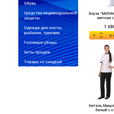
Обувь
Средства индивидуальной
Блуза "МИЛА
защиты
мятная 
1 08
Одежда для охоты,
рыбалки, туризма
В
Головные уборы
Хиты продаж
Товары со скидкой
Китель Мишл
белый с 