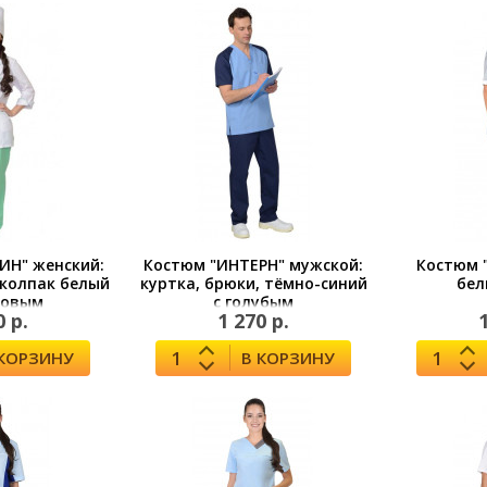
ИН" женский:
Костюм "ИНТЕРН" мужской:
Костюм 
 колпак белый
куртка, брюки, тёмно-синий
бел
товым
с голубым
0 р.
1 270 р.
 КОРЗИНУ
В КОРЗИНУ