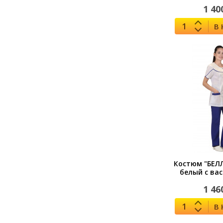
1 40
В
Костюм "БЕЛ
белый с ва
1 46
В