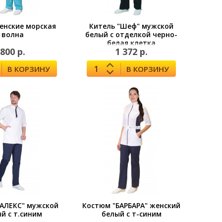
енские морская
Китель "Шеф" мужской
волна
белый с отделкой черно-
белая клетка
800 р.
1 372 р.
В КОРЗИНУ
В КОРЗИНУ
АЛЕКС" мужской
Костюм "БАРБАРА" женский
й с т.синим
белый с т-синим