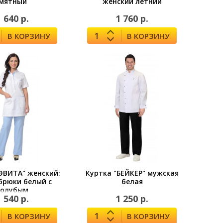
мятный
женский летний
1 640 р.
1 760 р.
В КОРЗИНУ
В КОРЗИНУ
ЭВИТА" женский:
Куртка "БЕЙКЕР" мужская
 брюки белый с
белая
голубым
1 540 р.
1 250 р.
В КОРЗИНУ
В КОРЗИНУ