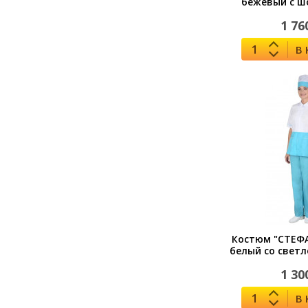
бежевый с 
1 76
В
Костюм "СТЕФ
белый со свет
1 30
В