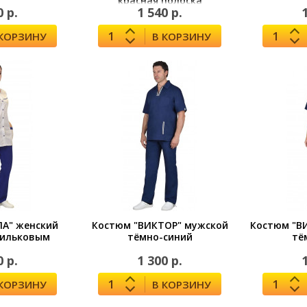
красная полоска
0 р.
1 540 р.
 КОРЗИНУ
В КОРЗИНУ
ЛА" женский
Костюм "ВИКТОР" мужской
Костюм "В
сильковым
тёмно-синий
тё
0 р.
1 300 р.
 КОРЗИНУ
В КОРЗИНУ