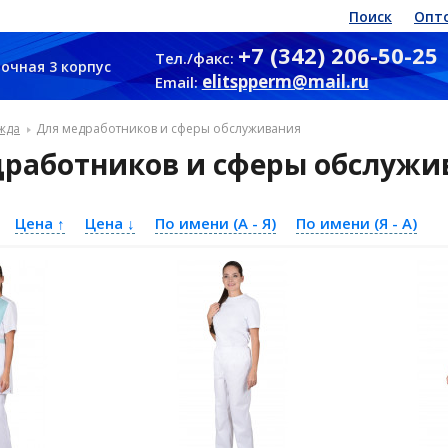
Поиск
Опт
+7 (342) 206-50-25
Тел./факс:
очная 3 корпус
elitspperm@mail.ru
Email:
жда
Для медработников и сферы обслуживания
дработников и сферы обслужи
Цена ↑
Цена ↓
По имени (A - Я)
По имени (Я - A)