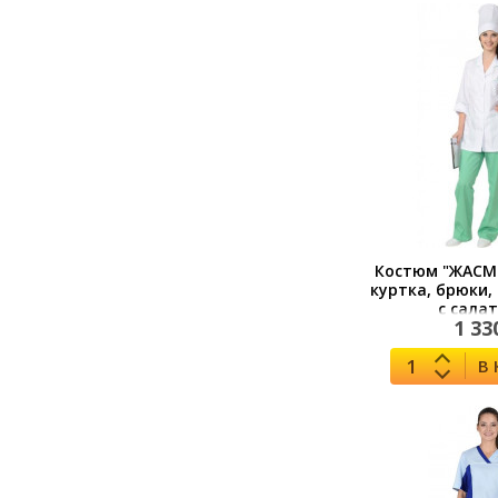
Костюм "ЖАСМ
куртка, брюки,
с сала
1 33
В