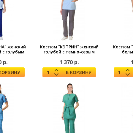
НА" женский
Костюм "КЭТРИН" женский
Костюм 
й с голубым
голубой с темно-серым
белы
0 р.
1 370 р.
 КОРЗИНУ
В КОРЗИНУ