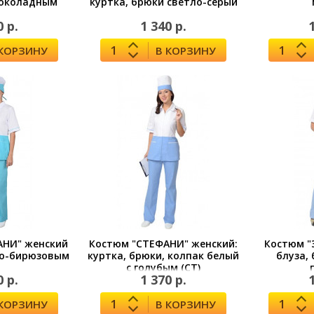
шоколадным
куртка, брюки светло-серый
0 р.
1 340 р.
 КОРЗИНУ
В КОРЗИНУ
АНИ" женский
Костюм "СТЕФАНИ" женский:
Костюм "
ло-бирюзовым
куртка, брюки, колпак белый
блуза,
с голубым (СТ)
0 р.
1 370 р.
 КОРЗИНУ
В КОРЗИНУ