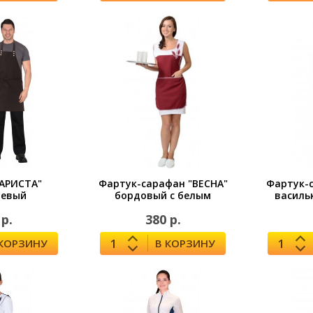
БАРИСТА"
Фартук-сарафан "ВЕСНА"
Фартук-
невый
бордовый с белым
василь
 р.
380 р.
 КОРЗИНУ
В КОРЗИНУ