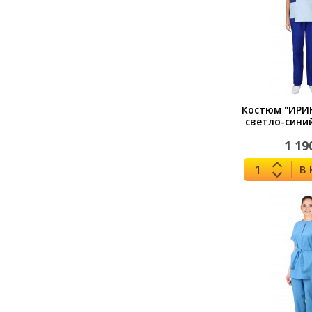
Костюм "ИРИ
светло-сини
1 19
В