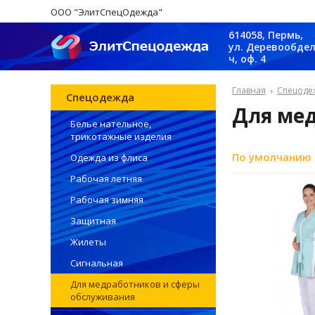
ООО "ЭлитСпецОдежда"
614058, Пермь,
ул. Деревообдел
ч, оф. 4
Главная
Спецоде
Спецодежда
Для ме
Белье нательное,
трикотажные изделия
По умолчанию
Одежда из флиса
Рабочая летняя
Рабочая зимняя
Защитная
Жилеты
Сигнальная
Для медработников и сферы
обслуживания