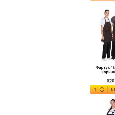
Фартук "
корич
620
В