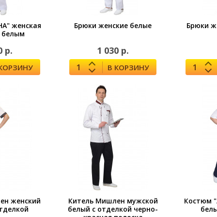
НА" женская
Брюки женские белые
Брюки ж
с белым
0 р.
1 030 р.
 КОРЗИНУ
В КОРЗИНУ
ен женский
Китель Мишлен мужской
Костюм "
отделкой
белый с отделкой черно-
белы