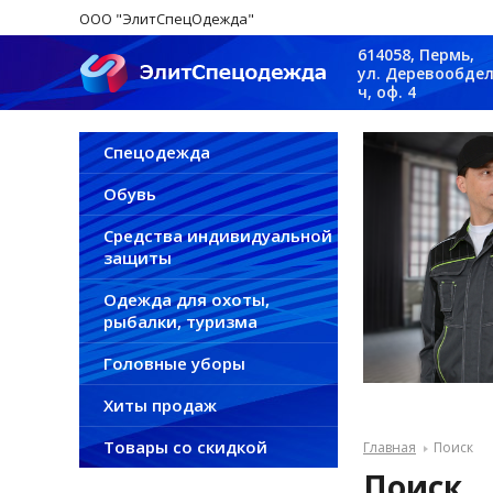
ООО "ЭлитСпецОдежда"
614058, Пермь,
ул. Деревообдел
ч, оф. 4
Спецодежда
Обувь
Средства индивидуальной
защиты
Одежда для охоты,
рыбалки, туризма
Головные уборы
Хиты продаж
Товары со скидкой
Главная
Поиск
Поиск