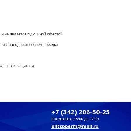
р
и
не
является
публичной
офертой
,
право
в
одностороннем
порядке
альных и защитных
+7 (342) 206-50-25
Ежедневно с 9:00 до 17:30
elitspperm@mail.ru