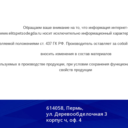
Обращаем
ваше
внимание
на
то
,
что
информация
интернет
-
elitspetsodegda.ru
www
.
носит
исключительно
информационный
характе
еляемой
положениями
ст
.
437
ГК
РФ
.
Производитель
оставляет
за
собой
вносить
изменения
в
состав
материалов
ользуемых
в
производстве
продукции, при условии сохранения функцион
свойств продукции
614058, Пермь,
ул. Деревообделочная 3
корпус ч, оф. 4