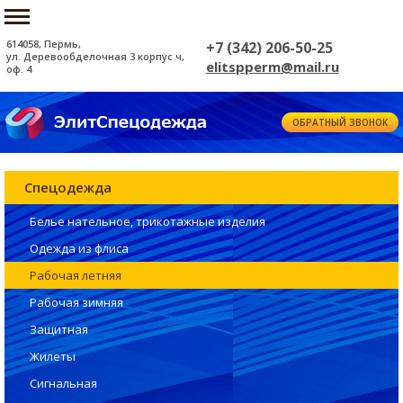
614058, Пермь,
+7 (342) 206-50-25
ул. Деревообделочная 3 корпус ч,
elitspperm@mail.ru
оф. 4
ОБРАТНЫЙ ЗВОНОК
Спецодежда
Белье нательное, трикотажные изделия
Одежда из флиса
Рабочая летняя
Рабочая зимняя
Защитная
Жилеты
Сигнальная