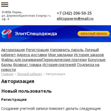
614058, Пермь,
+7 (342) 206-50-25
ул. Деревообделочная 3 корпус ч,
elitspperm@mail.ru
оф. 4
ОБРАТНЫЙ ЗВОНОК
Авторизация
Регистрация
Напомнить пароль
Личный
кабинет
Адреса доставки
Мои закладки
История заказов
Файлы для скачивания
Периодические платежи
Бонусные
баллы
Возврат товара
История платежей
Подписка на
новости
Главная
Личный кабинет
Авторизация
Авторизация
Новый пользователь
Регистрация
Создание учетной записи поможет делать следующие